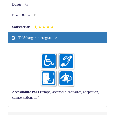
Durée :
7h
Prix :
820 €
HT
★★★★★
★★★★★
Satisfaction :
Télécharger le programme
Accessibilité PSH
(rampe, ascenseur, sanitaires, adaptation,
compensation, ... )