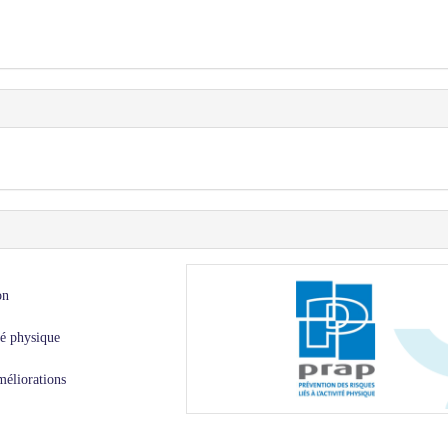
on
té physique
améliorations