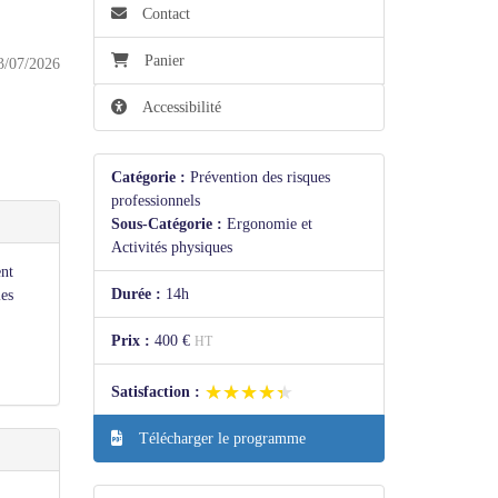
Contact
Panier
3/07/2026
Accessibilité
Catégorie :
Prévention des risques
professionnels
Sous-Catégorie :
Ergonomie et
Activités physiques
ent
Durée :
14h
les
Prix :
400 €
HT
★★★★★
★★★★★
Satisfaction :
Télécharger le programme