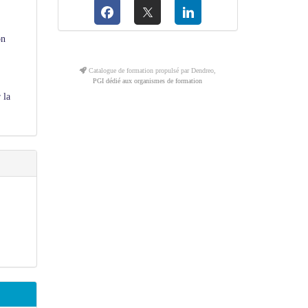
on
Catalogue de formation propulsé par Dendreo,
PGI dédié aux organismes de formation
 la