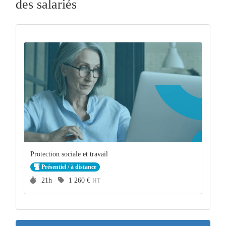
des salariés
Protection sociale et travail
Présentiel / à distance
Durée :
Prix :
21h
1 260 €
HT