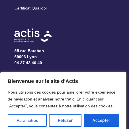
Certificat Qualiopi
55 rue Baraban
69003 Lyon
04 37 43 40 40
ACTIS est membre de RESSIF (Réseau des Services 
Bienvenue sur le site d'Actis
Sociaux Interentreprises de France). Ce groupement 
permet d’offrir aux entreprises une couverture 
Nous utilisons des cookies pour améliorer votre expérience 
nationale pour tous leurs établissements. 
de navigation et analyser notre trafic. En cliquant sur 
"Accepter", vous consentez à notre utilisation des cookies.
Refuser
Accepter
Paramètres